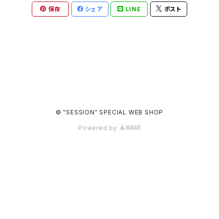
保存
シェア
LINE
ポスト
© "SESSION" SPECIAL WEB SHOP
Powered by