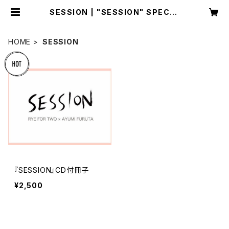
SESSION | "SESSION" SPECIA
L WEB SHOP
HOME
SESSION
『SESSION』CD付冊子
¥2,500