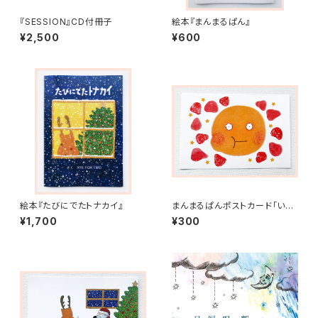
『SESSION』CD付冊子
絵本『まんまるぱん』
¥2,500
¥600
絵本『たびにでたトナカイ』
まんまるぱんポストカード「いち
ご」
¥1,700
¥300