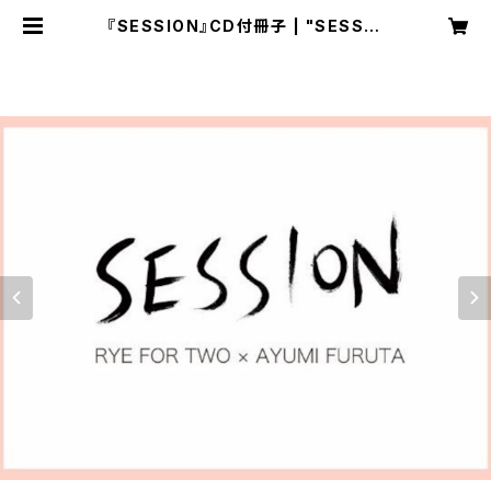
『SESSION』CD付冊子 | "SESSIO
N" SPECIAL WEB SHOP